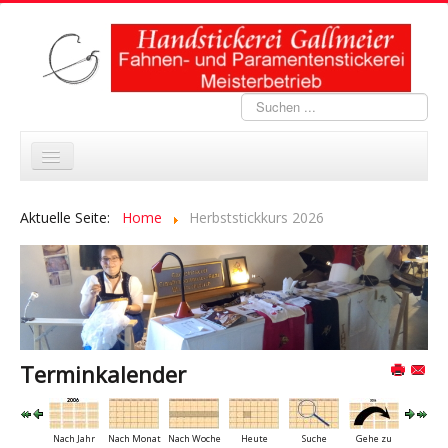
Suchen
...
Home
Aktuelle Seite:
Home
Herbststickkurs 2026
Portfolio
Stickkurse
Abverkauf
Aktuelles
Terminkalender
Über uns
Links
Nach Jahr
Nach Monat
Nach Woche
Heute
Suche
Gehe zu