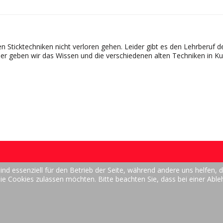
ten Sticktechniken nicht verloren gehen. Leider gibt es den Lehrberuf d
her geben wir das Wissen und die verschiedenen alten Techniken in K
ind essenziell für den Betrieb der Seite, während andere uns helfen,
die Cookies zulassen möchten. Bitte beachten Sie, dass bei einer Abl
urse - Paramente, Fahnen, Trachten und Tischwäsche in meisterhafter 
ntlichte Software.